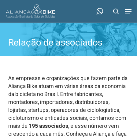
Skip
Menu
Men
to
search
main
content
Relação de associados
As empresas e organizações que fazem parte da
Aliança Bike atuam em várias áreas da economia
da bicicleta no Brasil. Entre fabricantes,
montadores, importadores, distribuidores,
lojistas, startups, operadores de ciclologística,
cicloturismo e entidades sociais, contamos com
mais de
195 associados
, e esse número vem
crescendo a cada mês. Conheça a Aliança e faça