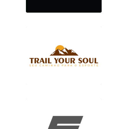
Trai
You
Sou
Ses
Bras