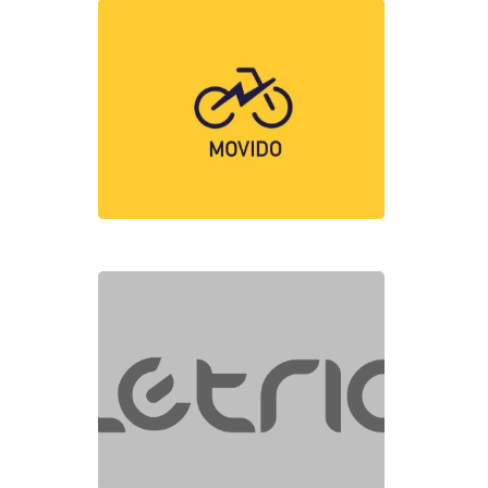
Mov
Elet