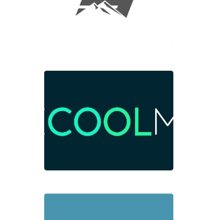
Eco
MB
Bik