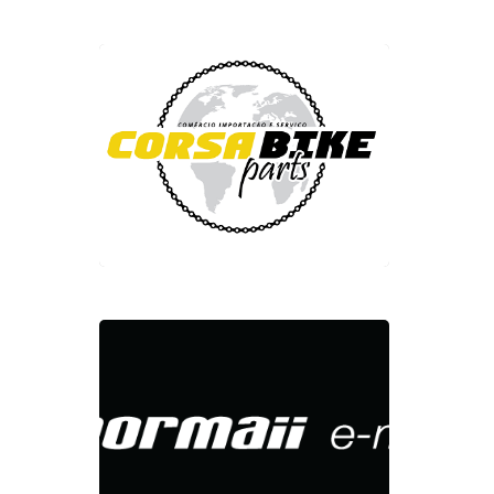
Cor
Bik
Par
Hit enter to search or ESC to close
Mor
E-
Mot