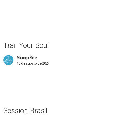
l
r
l
Trail Your Soul
Aliança Bike
13 de agosto de 2024
sion
il
Session Brasil