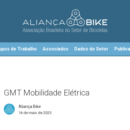
upos de Trabalho
Associados
Dados do Setor
Public
T
ilidade
rica
GMT Mobilidade Elétrica
Aliança Bike
16 de maio de 2025