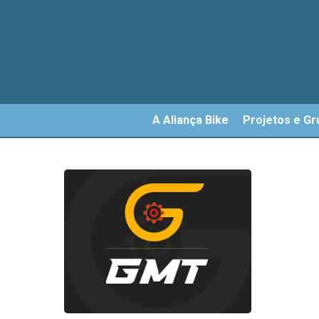
Skip
to
main
content
A Aliança Bike
Projetos e Gr
GM
Mob
Elét