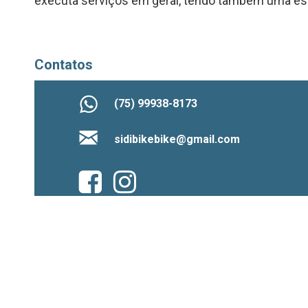
executa serviços em geral, tendo também uma es
Contatos
(75) 99938-8173
sidibikebike@gmail.com