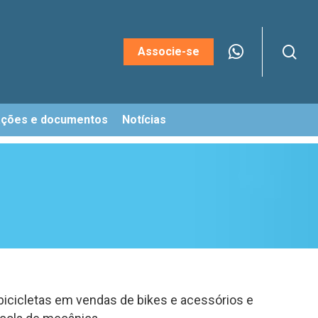
sea
Menu
Associe-se
ações e documentos
Notícias
cicletas em vendas de bikes e acessórios e