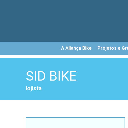
Skip
to
main
content
A Aliança Bike
Projetos e Gr
SID BIKE
lojista