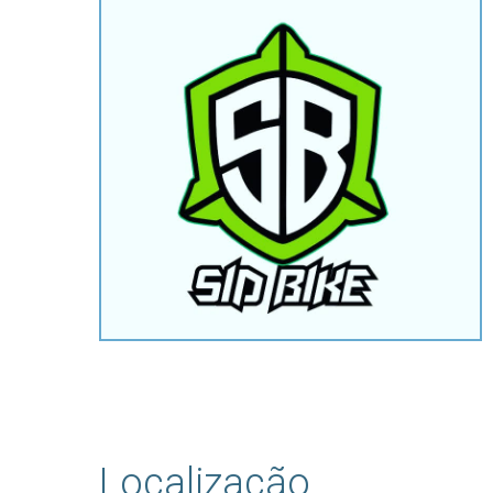
Hit enter to search or ESC to close
Localização