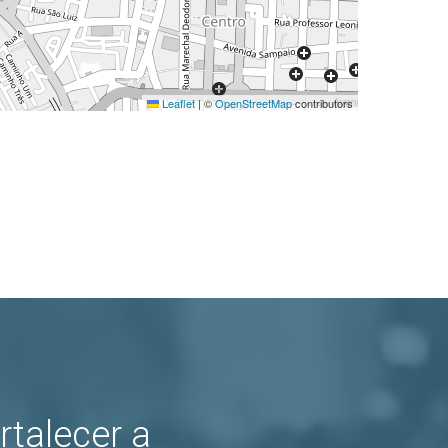
Leaflet
|
©
OpenStreetMap
contributors
rtalecer a