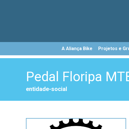
Skip
to
main
content
A Aliança Bike
Projetos e Gr
Pedal Floripa MT
entidade-social