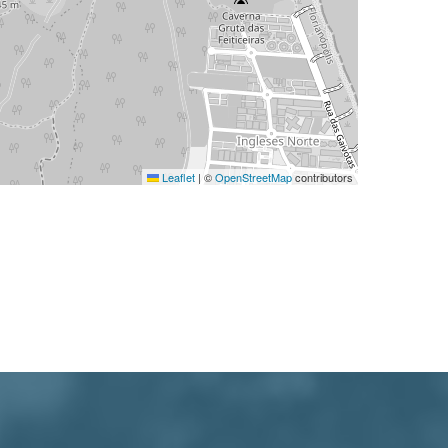
Leaflet
|
©
OpenStreetMap
contributors