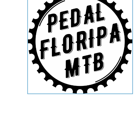
Hit enter to search or ESC to close