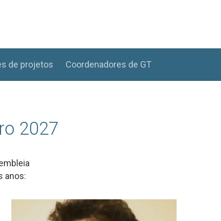
s de projetos
Coordenadores de GT
bro 2027
sembleia
s anos: