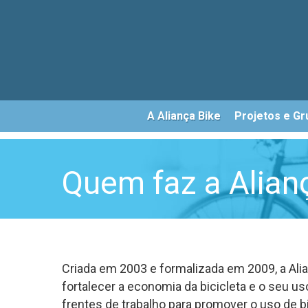
Skip
to
main
content
A Aliança Bike
Projetos e Gr
Quem faz a Alian
Criada em 2003 e formalizada em 2009, a Al
fortalecer a economia da bicicleta e o seu uso
frentes de trabalho para promover o uso de bi