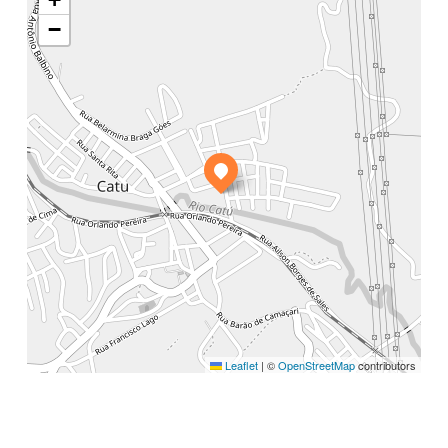
−
Leaflet
|
©
OpenStreetMap
contributors