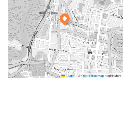
Leaflet
|
©
OpenStreetMap
contributors