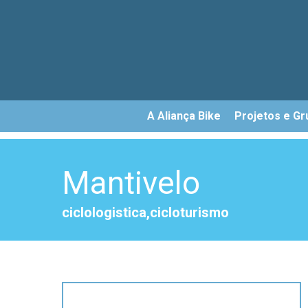
Skip
to
main
content
A Aliança Bike
Projetos e Gr
Mantivelo
ciclologistica,cicloturismo