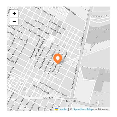
+
−
Leaflet
|
©
OpenStreetMap
contributors