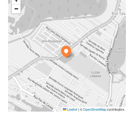
−
Leaflet
|
©
OpenStreetMap
contributors