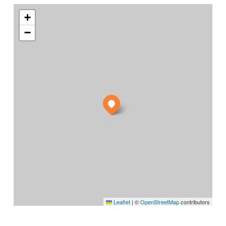
+
−
Leaflet
|
©
OpenStreetMap
contributors