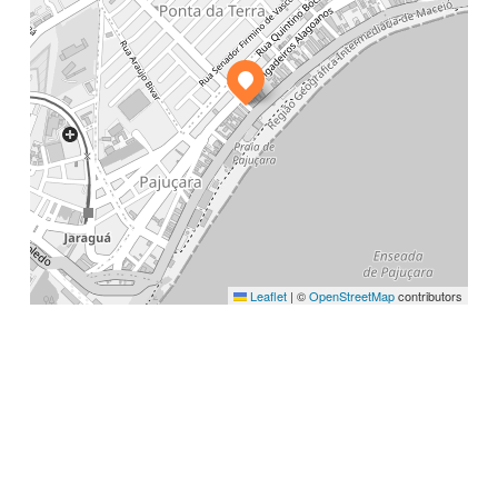
Leaflet
|
©
OpenStreetMap
contributors