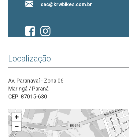
sac@krwbikes.com.br
Localização
Av. Paranavaí - Zona 06
Maringá / Paraná
CEP: 87015-630
+
−