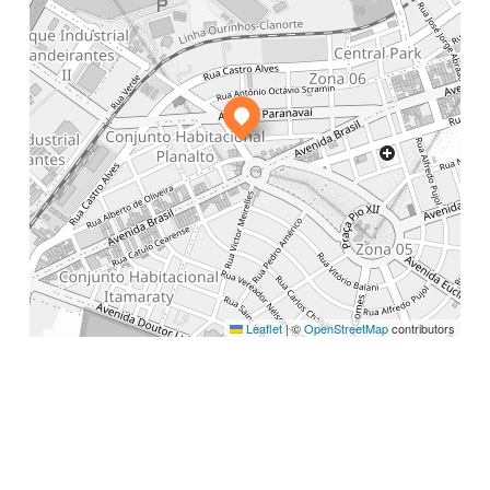
Leaflet
|
©
OpenStreetMap
contributors