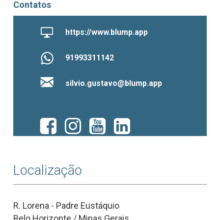
Contatos
https://www.blump.app
91993311142
silvio.gustavo@blump.app
Localização
R. Lorena - Padre Eustáquio
Belo Horizonte / Minas Gerais