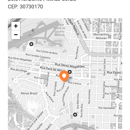
CEP: 30730170
+
−