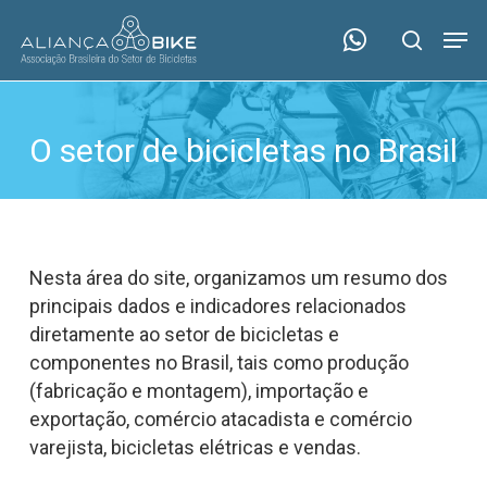
Skip
Menu
Men
to
search
main
content
O setor de bicicletas no Brasil
Nesta área do site, organizamos um resumo dos
principais dados e indicadores relacionados
diretamente ao setor de bicicletas e
componentes no Brasil, tais como produção
(fabricação e montagem), importação e
exportação, comércio atacadista e comércio
varejista, bicicletas elétricas e vendas.