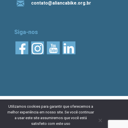
contato@aliancabike.org.br
Siga-nos
© 2026 Aliança Bike.
Esta obra está licenciada
Utilizamos cookies para garantir que oferecemos a
melhor experiência em nosso site. Se você continuar
com uma Licença Creative Commons Atribuição 4.0
a usar este site assumiremos que você está
Internacional. Desenvolvido por
NaçãoDesign
|
Política de
satisfeito com este uso
privacidade