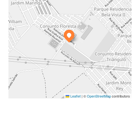
Leaflet
|
©
OpenStreetMap
contributors