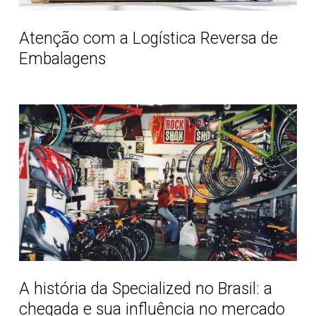
Atenção com a Logística Reversa de
Embalagens
A
história
da
Specialized
no
Brasil:
a
chegada
e
sua
A história da Specialized no Brasil: a
influência
chegada e sua influência no mercado
no