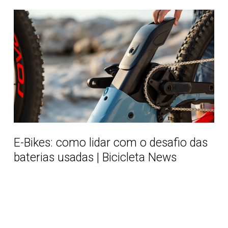
E-
Bikes:
como
lidar
com
o
desafio
das
baterias
usadas
E-Bikes: como lidar com o desafio das
|
baterias usadas | Bicicleta News
Bicicleta
News