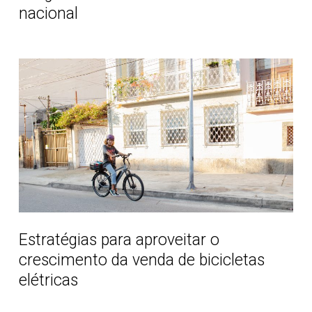
nacional
mercado
nacional
Estratégias
para
aproveitar
o
crescimento
da
venda
de
bicicletas
elétricas
Estratégias para aproveitar o
crescimento da venda de bicicletas
elétricas