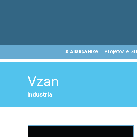
Skip
to
main
content
A Aliança Bike
Projetos e Gr
Vzan
industria