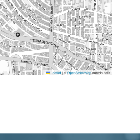
Leaflet
|
©
OpenStreetMap
contributors