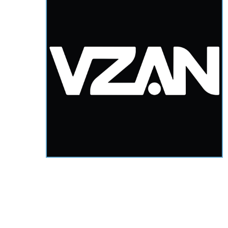
Hit enter to search or ESC to close