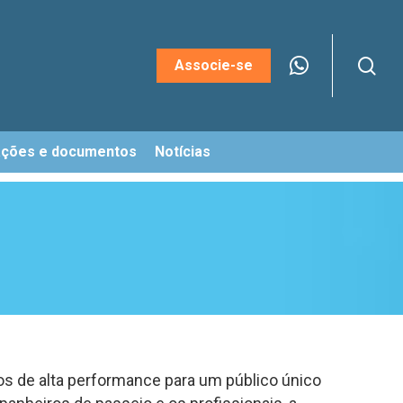
sea
Menu
Associe-se
ações e documentos
Notícias
os de alta performance para um público único