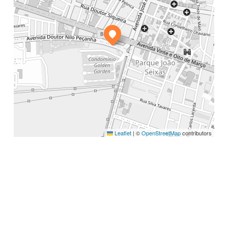
Leaflet
|
©
OpenStreetMap
contributors