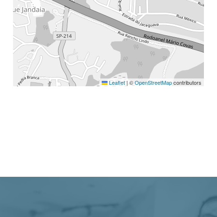
Leaflet
|
©
OpenStreetMap
contributors