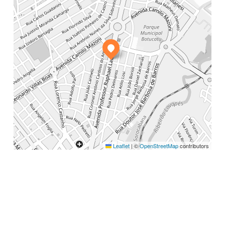
Leaflet
|
©
OpenStreetMap
contributors