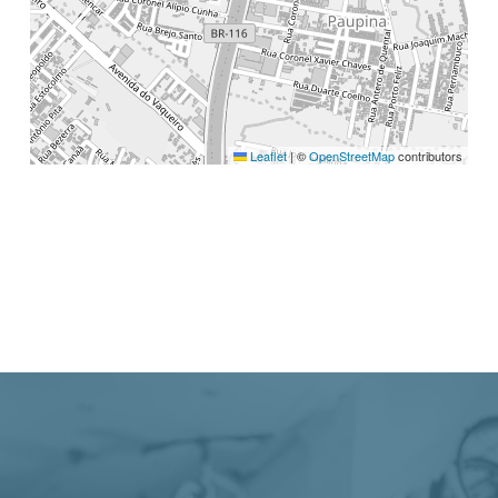
Leaflet
|
©
OpenStreetMap
contributors