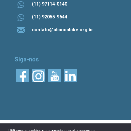
(11) 97114-0140
(11) 92055-9644
contato@aliancabike.org.br
Siga-nos
© 2026 Aliança Bike.
Esta obra está licenciada
Utilizamos cookies para garantir que oferecemos a