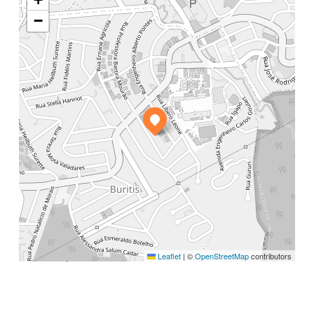
−
Leaflet
|
©
OpenStreetMap
contributors