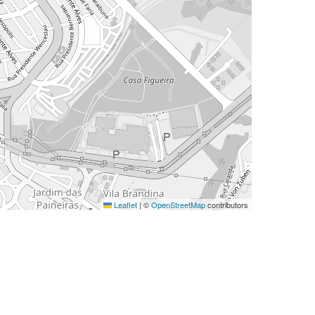
Leaflet
|
©
OpenStreetMap
contributors