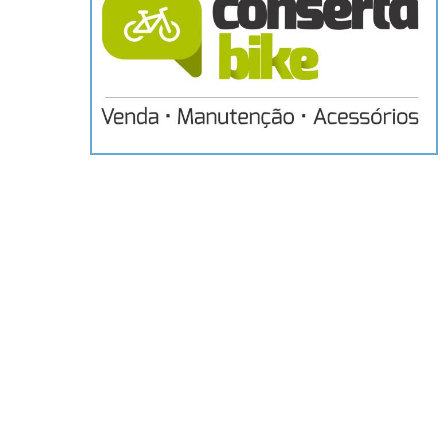
Hit enter to search or ESC to close