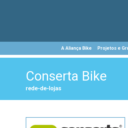
Skip
to
main
content
A Aliança Bike
Projetos e Gr
Conserta Bike
rede-de-lojas