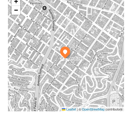
+
−
Leaflet
|
©
OpenStreetMap
contributors