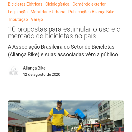
propostas
Bicicletas Elétricas
Ciclologística
Comércio exterior
para
Legislação
Mobilidade Urbana
Publicações Aliança Bike
estimular
Tributação
Varejo
o
10 propostas para estimular o uso e o
uso
mercado de bicicletas no país
e
o
A Associação Brasileira do Setor de Bicicletas
mercado
(Aliança Bike) e suas associadas vêm a público…
de
Aliança Bike
bicicletas
12 de agosto de 2020
no
país