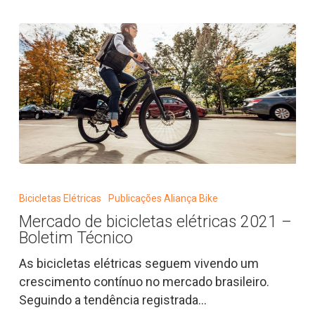
Mercado
de
Bicicletas Elétricas
Publicações Aliança Bike
bicicletas
Mercado de bicicletas elétricas 2021 –
elétricas
Boletim Técnico
2021
–
As bicicletas elétricas seguem vivendo um
Boletim
crescimento contínuo no mercado brasileiro.
Técnico
Seguindo a tendência registrada…