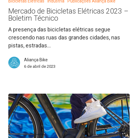
Bicicletas Elétricas
Indústria
Publicações Aliança Bike
Bicicletas
Mercado de Bicicletas Elétricas 2023 –
Elétricas
Boletim Técnico
2023
–
A presença das bicicletas elétricas segue
Boletim
crescendo nas ruas das grandes cidades, nas
Técnico
pistas, estradas…
Aliança Bike
6 de abril de 2023