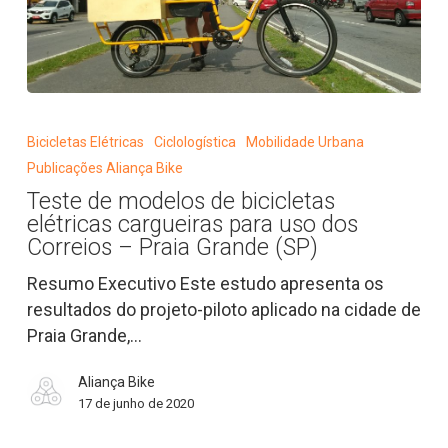
Teste
de
Bicicletas Elétricas
Ciclologística
Mobilidade Urbana
modelos
Publicações Aliança Bike
de
Teste de modelos de bicicletas
bicicletas
elétricas cargueiras para uso dos
elétricas
Correios – Praia Grande (SP)
cargueiras
Resumo Executivo Este estudo apresenta os
para
resultados do projeto-piloto aplicado na cidade de
uso
Praia Grande,…
dos
Correios
Aliança Bike
–
17 de junho de 2020
Praia
Grande