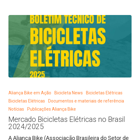
Mercado
Bicicletas
Aliança Bike em Ação
Bicicleta News
Bicicletas Elétricas
Elétricas
Bicicletas Elétricas
Documentos e materiais de referência
no
Notícias
Publicações Aliança Bike
Brasil
Mercado Bicicletas Elétricas no Brasil
2024/2025
2024/2025
A Aliança Bike (Associação Brasileira do Setor de