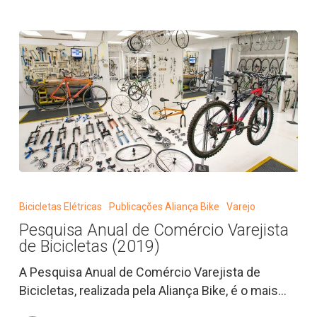
(SP)
Pesquisa
Anual
Bicicletas Elétricas
Publicações Aliança Bike
Varejo
de
Pesquisa Anual de Comércio Varejista
Comércio
de Bicicletas (2019)
Varejista
de
A Pesquisa Anual de Comércio Varejista de
Bicicletas
Bicicletas, realizada pela Aliança Bike, é o mais…
(2019)