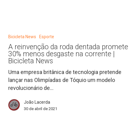
News
A
reinvenção
Bicicleta News
Esporte
da
A reinvenção da roda dentada promete
roda
30% menos desgaste na corrente |
dentada
Bicicleta News
promete
Uma empresa britânica de tecnologia pretende
30%
lançar nas Olimpíadas de Tóquio um modelo
menos
revolucionário de…
desgaste
na
João Lacerda
corrente
30 de abril de 2021
|
Bicicleta
News