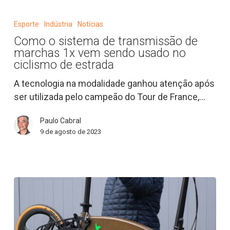
Como
o
Esporte
Indústria
Notícias
sistema
Como o sistema de transmissão de
de
marchas 1x vem sendo usado no
transmissão
ciclismo de estrada
de
A tecnologia na modalidade ganhou atenção após
marchas
ser utilizada pelo campeão do Tour de France,…
1x
vem
Paulo Cabral
sendo
9 de agosto de 2023
usado
no
ciclismo
de
estrada