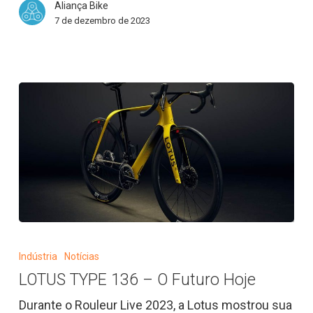
Aliança Bike
para
7 de dezembro de 2023
sobreviver
(e
prosperar)
LOTUS
TYPE
Indústria
Notícias
136
LOTUS TYPE 136 – O Futuro Hoje
–
O
Durante o Rouleur Live 2023, a Lotus mostrou sua