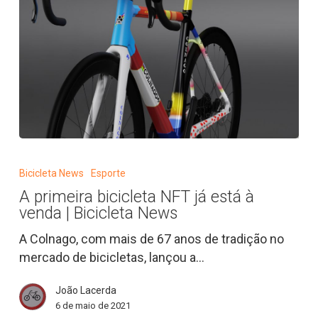
A
primeira
Bicicleta News
Esporte
bicicleta
A primeira bicicleta NFT já está à
NFT
venda | Bicicleta News
já
está
A Colnago, com mais de 67 anos de tradição no
à
mercado de bicicletas, lançou a…
venda
João Lacerda
|
6 de maio de 2021
Bicicleta