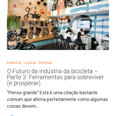
para
as
mulheres
no
ciclismo
O
Futuro
Indústria
Lojistas
Notícias
da
O Futuro da indústria da bicicleta –
indústria
Parte 3: Ferramentas para sobreviver
da
(e prosperar)
bicicleta
"Pense grande" Esta é uma citação bastante
–
comum que afirma perfeitamente como algumas
Parte
coisas devem…
3:
Ferramentas