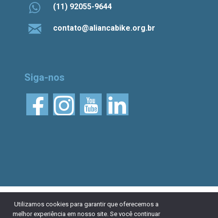
(11) 92055-9644
contato@aliancabike.org.br
Siga-nos
© 2026 Aliança Bike.
Esta obra está licenciada
Utilizamos cookies para garantir que oferecemos a
melhor experiência em nosso site. Se você continuar
com uma Licença Creative Commons Atribuição 4.0