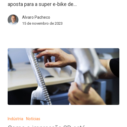
Futuro
aposta para a super e-bike de…
Hoje
Alvaro Pacheco
15 de novembro de 2023
Como
a
Indústria
Notícias
impressão