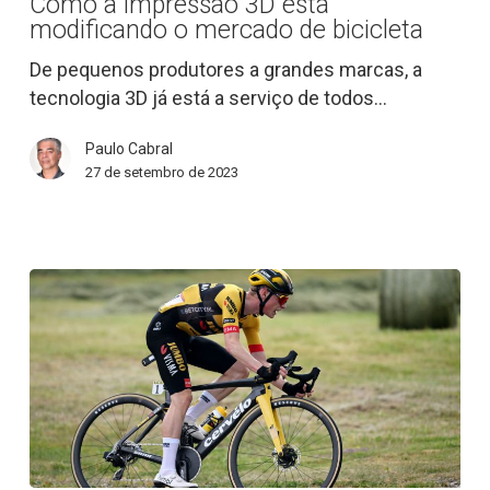
Como a impressão 3D está
3D
modificando o mercado de bicicleta
está
modificando
De pequenos produtores a grandes marcas, a
o
tecnologia 3D já está a serviço de todos…
mercado
Paulo Cabral
de
27 de setembro de 2023
bicicleta