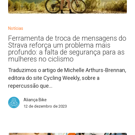
Ferramenta
de
Notícias
troca
Ferramenta de troca de mensagens do
de
Strava reforça um problema mais
mensagens
profundo: a falta de segurança para as
do
mulheres no ciclismo
Strava
Traduzimos o artigo de Michelle Arthurs-Brennan,
reforça
editora do site Cycling Weekly, sobre a
um
repercussão que…
problema
mais
Aliança Bike
profundo:
12 de dezembro de 2023
a
falta
de
segurança