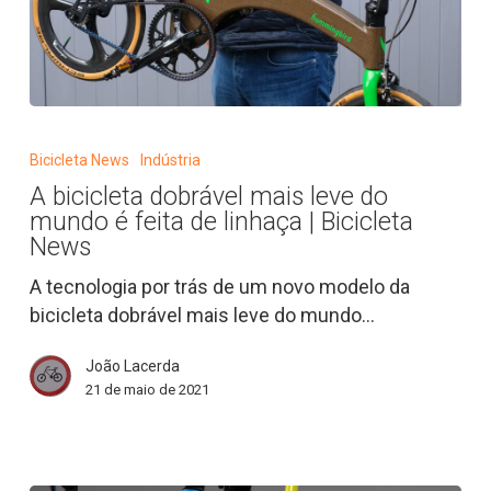
A
bicicleta
Bicicleta News
Indústria
dobrável
A bicicleta dobrável mais leve do
mais
mundo é feita de linhaça | Bicicleta
leve
News
do
A tecnologia por trás de um novo modelo da
mundo
bicicleta dobrável mais leve do mundo…
é
feita
João Lacerda
de
21 de maio de 2021
linhaça
|
Bicicleta
News