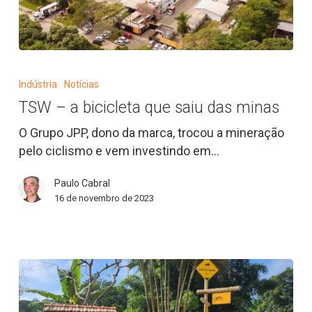
TSW
–
Indústria
Notícias
a
TSW – a bicicleta que saiu das minas
bicicleta
que
O Grupo JPP, dono da marca, trocou a mineração
saiu
pelo ciclismo e vem investindo em…
das
minas
Paulo Cabral
16 de novembro de 2023