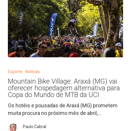
Mountain
Bike
Esporte
Notícias
Village:
Mountain Bike Village: Araxá (MG) vai
Araxá
oferecer hospedagem alternativa para
(MG)
Copa do Mundo de MTB da UCI
vai
Os hotéis e pousadas de Araxá (MG) prometem
oferecer
muita procura no próximo mês de abril,…
hospedagem
alternativa
Paulo Cabral
para