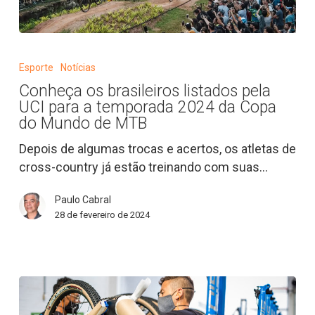
Conheça
os
Esporte
Notícias
brasileiros
Conheça os brasileiros listados pela
listados
UCI para a temporada 2024 da Copa
pela
do Mundo de MTB
UCI
Depois de algumas trocas e acertos, os atletas de
para
cross-country já estão treinando com suas…
a
temporada
Paulo Cabral
2024
28 de fevereiro de 2024
da
Copa
do
Mundo
de