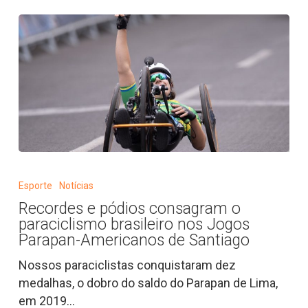
Recordes
e
Esporte
Notícias
pódios
Recordes e pódios consagram o
consagram
paraciclismo brasileiro nos Jogos
o
Parapan-Americanos de Santiago
paraciclismo
Nossos paraciclistas conquistaram dez
brasileiro
medalhas, o dobro do saldo do Parapan de Lima,
nos
em 2019…
Jogos