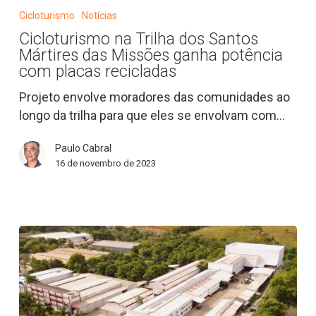
na
Cicloturismo
Notícias
Trilha
Cicloturismo na Trilha dos Santos
dos
Mártires das Missões ganha potência
Santos
com placas recicladas
Mártires
Projeto envolve moradores das comunidades ao
das
longo da trilha para que eles se envolvam com…
Missões
ganha
Paulo Cabral
potência
16 de novembro de 2023
com
placas
recicladas