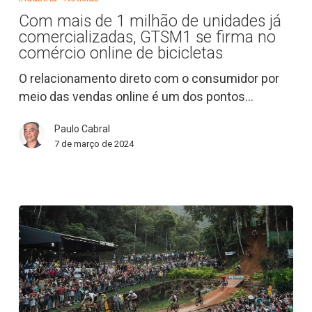
de
Com mais de 1 milhão de unidades já
1
comercializadas, GTSM1 se firma no
milhão
comércio online de bicicletas
de
O relacionamento direto com o consumidor por
unidades
meio das vendas online é um dos pontos…
já
comercializadas,
Paulo Cabral
GTSM1
7 de março de 2024
se
firma
no
comércio
online
de
bicicletas