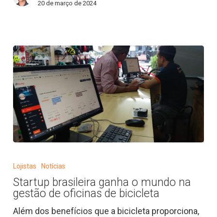
20 de março de 2024
Copa
do
Mundo
de
MTB
da
UCI
Startup
brasileira
Lojistas
Notícias
ganha
Startup brasileira ganha o mundo na
o
gestão de oficinas de bicicleta
mundo
na
Além dos benefícios que a bicicleta proporciona,