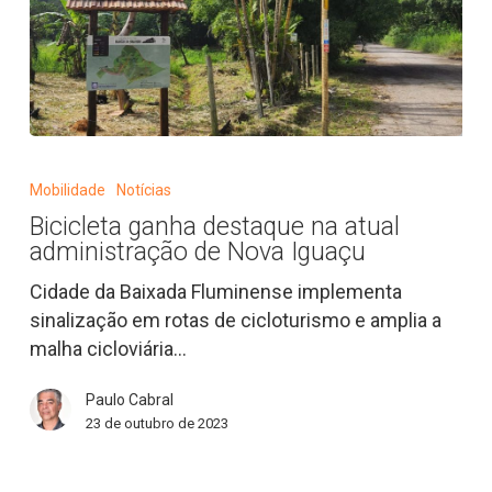
Bicicleta
ganha
Mobilidade
Notícias
destaque
Bicicleta ganha destaque na atual
na
administração de Nova Iguaçu
atual
administração
Cidade da Baixada Fluminense implementa
de
sinalização em rotas de cicloturismo e amplia a
Nova
malha cicloviária…
Iguaçu
Paulo Cabral
23 de outubro de 2023