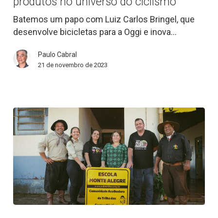
produtos no universo do ciclismo
desenvolvedor
de
Batemos um papo com Luiz Carlos Bringel, que
produtos
desenvolve bicicletas para a Oggi e inova…
no
Paulo Cabral
universo
21 de novembro de 2023
do
ciclismo
Cicloturismo