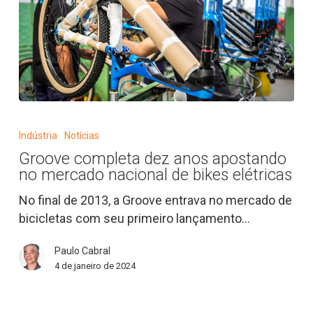
MTB
Groove
completa
Indústria
Notícias
dez
Groove completa dez anos apostando
anos
no mercado nacional de bikes elétricas
apostando
no
No final de 2013, a Groove entrava no mercado de
mercado
bicicletas com seu primeiro lançamento…
nacional
Paulo Cabral
de
4 de janeiro de 2024
bikes
elétricas