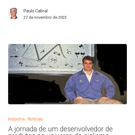
Parapan-
Paulo Cabral
Americanos
27 de novembro de 2023
de
Santiago
A
jornada
Indústria
Notícias
de
A jornada de um desenvolvedor de
um