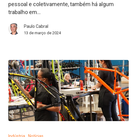
gestão
pessoal e coletivamente, também há algum
de
trabalho em…
oficinas
Paulo Cabral
de
13 de março de 2024
bicicleta
Com
mais
Indústria
Notícias