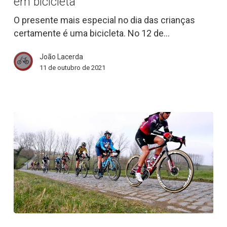
em bicicleta
das
crianças
O presente mais especial no dia das crianças
sempre
certamente é uma bicicleta. No 12 de…
em
João Lacerda
bicicleta
11 de outubro de 2021
Ciclismo