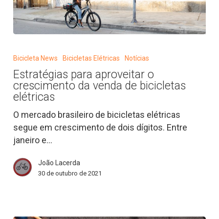
Estratégias
para
Bicicleta News
Bicicletas Elétricas
Notícias
aproveitar
Estratégias para aproveitar o
o
crescimento da venda de bicicletas
crescimento
elétricas
da
O mercado brasileiro de bicicletas elétricas
venda
segue em crescimento de dois dígitos. Entre
de
janeiro e…
bicicletas
elétricas
João Lacerda
30 de outubro de 2021