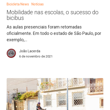
nas
Bicicleta News
Notícias
escolas,
Mobilidade nas escolas, o sucesso do
o
bicibus
sucesso
do
As aulas presenciais foram retomadas
bicibus
oficialmente. Em todo o estado de São Paulo, por
exemplo,…
João Lacerda
6 de novembro de 2021