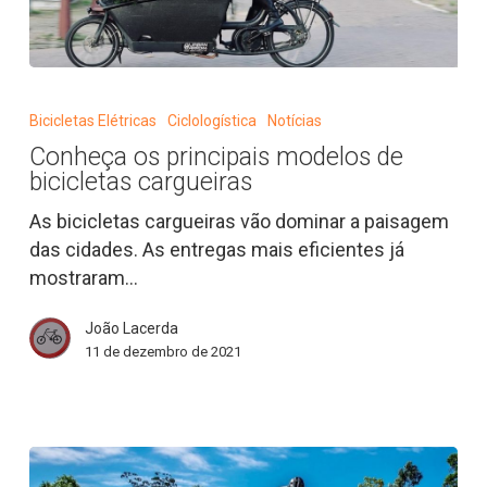
Conheça
os
Bicicletas Elétricas
Ciclologística
Notícias
principais
Conheça os principais modelos de
modelos
bicicletas cargueiras
de
bicicletas
As bicicletas cargueiras vão dominar a paisagem
cargueiras
das cidades. As entregas mais eficientes já
mostraram…
João Lacerda
11 de dezembro de 2021