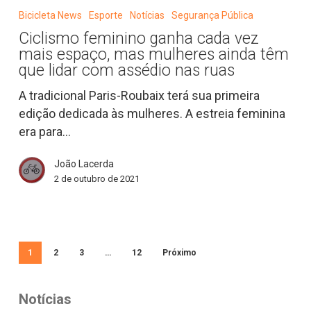
feminino
Bicicleta News
Esporte
Notícias
Segurança Pública
ganha
Ciclismo feminino ganha cada vez
cada
mais espaço, mas mulheres ainda têm
vez
que lidar com assédio nas ruas
mais
A tradicional Paris-Roubaix terá sua primeira
espaço,
edição dedicada às mulheres. A estreia feminina
mas
era para…
mulheres
ainda
João Lacerda
têm
2 de outubro de 2021
que
lidar
com
assédio
1
2
3
…
12
Próximo
nas
ruas
Notícias