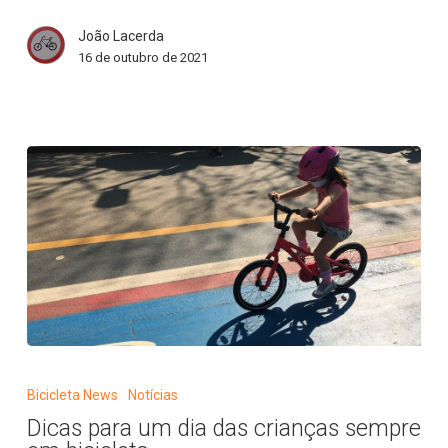
Ride
João Lacerda
2021
16 de outubro de 2021
Dicas
para
Bicicleta News
Notícias
um
Dicas para um dia das crianças sempre
dia