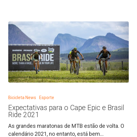
Expectativas
para
Bicicleta News
Esporte
o
Expectativas para o Cape Epic e Brasil
Cape
Ride 2021
Epic
e
As grandes maratonas de MTB estão de volta. O
Brasil
calendário 2021, no entanto, está bem…