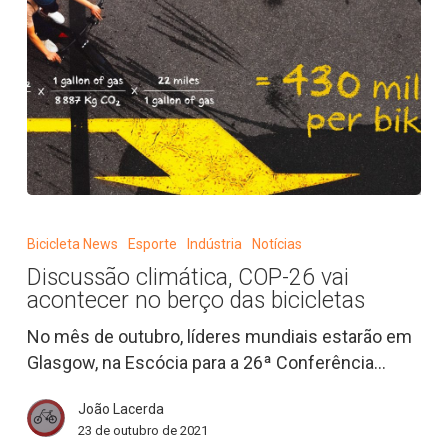
Discussão
climática,
Bicicleta News
Esporte
Indústria
Notícias
COP-
Discussão climática, COP-26 vai
26
acontecer no berço das bicicletas
vai
acontecer
No mês de outubro, líderes mundiais estarão em
no
Glasgow, na Escócia para a 26ª Conferência…
berço
João Lacerda
das
23 de outubro de 2021
bicicletas