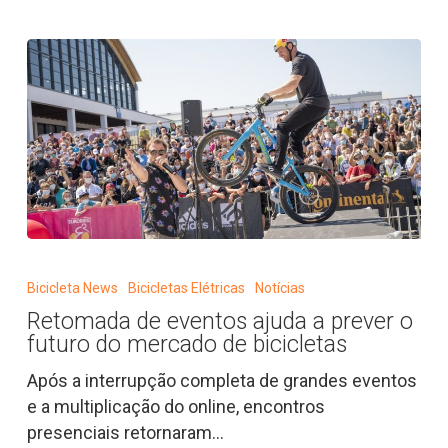
Retomada
de
Bicicleta News
Bicicletas Elétricas
Notícias
eventos
Retomada de eventos ajuda a prever o
ajuda
futuro do mercado de bicicletas
a
prever
Após a interrupção completa de grandes eventos
o
e a multiplicação do online, encontros
futuro
presenciais retornaram…