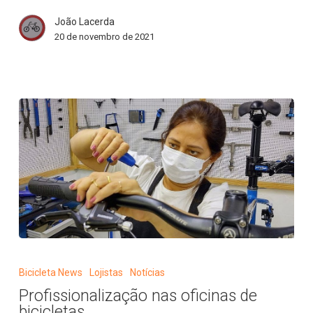
do
João Lacerda
mercado
20 de novembro de 2021
de
bicicletas
Profissionalização
nas
Bicicleta News
Lojistas
Notícias
oficinas
Profissionalização nas oficinas de
de
bicicletas