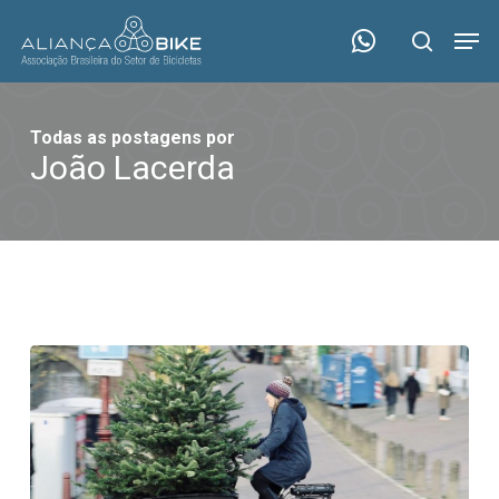
Skip
Menu
Men
to
search
main
content
Todas as postagens por
João Lacerda