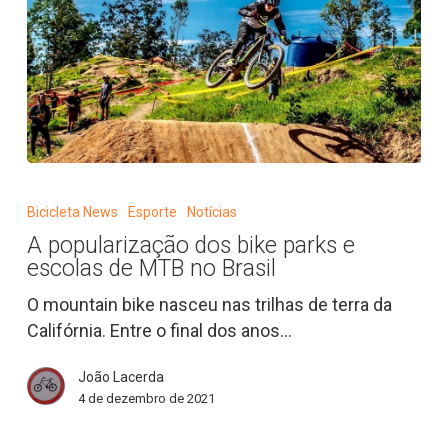
A
popularização
Bicicleta News
Esporte
Notícias
dos
A popularização dos bike parks e
bike
escolas de MTB no Brasil
parks
e
O mountain bike nasceu nas trilhas de terra da
escolas
Califórnia. Entre o final dos anos…
de
João Lacerda
MTB
4 de dezembro de 2021
no
Brasil