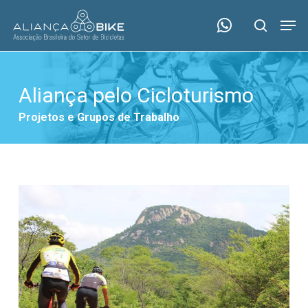
Skip
Menu
Men
to
search
main
content
Aliança pelo Cicloturismo
Projetos e Grupos de Trabalho