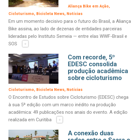
Aliança Bike em Ação
Cicloturismo
Bicicleta News
Notícias
Em um momento decisivo para o futuro do Brasil, a Aliança
Bike assina, ao lado de dezenas de entidades parceiras
lideradas pelo Instituto Semeia — entre elas WWF-Brasil e
SOS
+
Com recorde, 5º
EDESC consolida
produção acadêmica
sobre cicloturismo
Cicloturismo
Bicicleta News
Notícias
O Encontro de Estudos sobre Cicloturismo (EDESC) chega
à sua 5ª edição com um marco inédito na produção
acadêmica: 49 publicações nos anais do evento. A edição
realizada em Curitiba
+
A conexão duas
rodas entre o Saara e