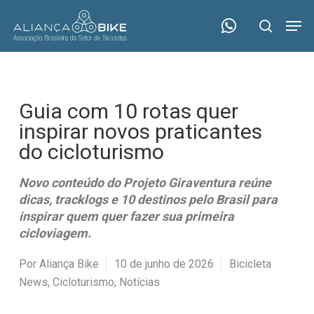
Skip
Menu
Men
to
search
main
content
Guia com 10 rotas quer
inspirar novos praticantes
do cicloturismo
Novo conteúdo do Projeto Giraventura reúne
dicas, tracklogs e 10 destinos pelo Brasil para
inspirar quem quer fazer sua primeira
cicloviagem.
Por
Aliança Bike
10 de junho de 2026
Bicicleta
News
,
Cicloturismo
,
Notícias