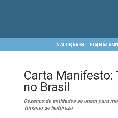
Skip
to
main
content
A Aliança Bike
Projetos e Gr
Carta Manifesto:
no Brasil
Dezenas de entidades se unem para mobi
Turismo de Natureza