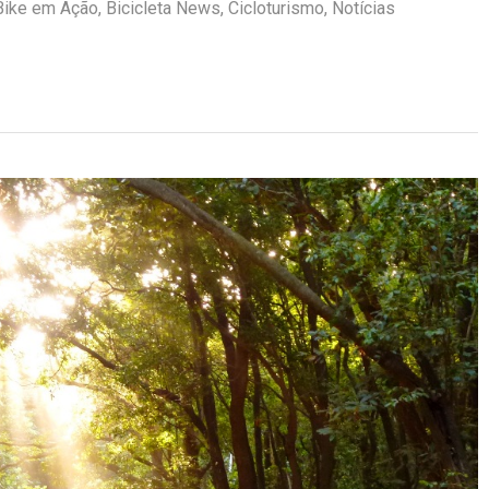
Bike em Ação
,
Bicicleta News
,
Cicloturismo
,
Notícias