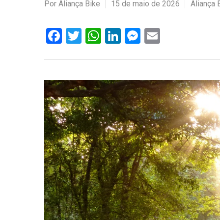
Por
Aliança Bike
15 de maio de 2026
Aliança 
Facebook
Twitter
WhatsApp
LinkedIn
Messenger
Email
Hit enter to search or ESC to close