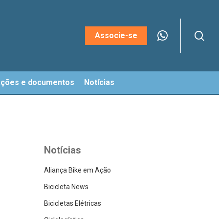
sea
Menu
Associe-se
ações e documentos
Notícias
Notícias
Aliança Bike em Ação
Bicicleta News
Bicicletas Elétricas