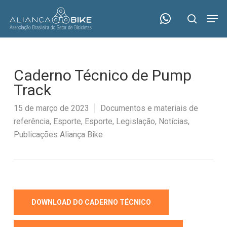
Skip
Menu
Men
to
search
main
content
Caderno Técnico de Pump
Track
15 de março de 2023
Documentos e materiais de
referência
,
Esporte
,
Esporte
,
Legislação
,
Notícias
,
Publicações Aliança Bike
DOWNLOAD DO CADERNO TÉCNICO