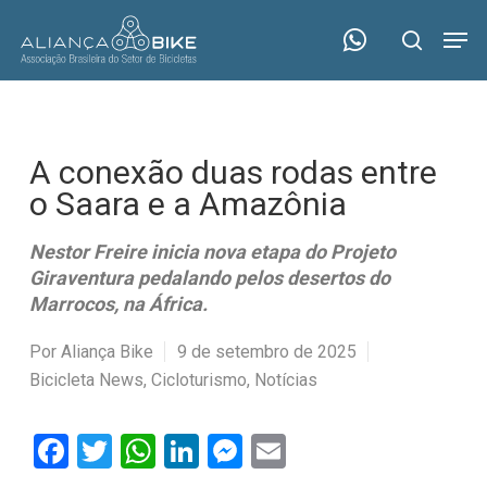
Skip
Menu
Men
to
search
main
content
A conexão duas rodas entre
o Saara e a Amazônia
Nestor Freire inicia nova etapa do Projeto
Giraventura pedalando pelos desertos do
Marrocos, na África.
Por
Aliança Bike
9 de setembro de 2025
Bicicleta News
,
Cicloturismo
,
Notícias
Facebook
Twitter
WhatsApp
LinkedIn
Messenger
Email