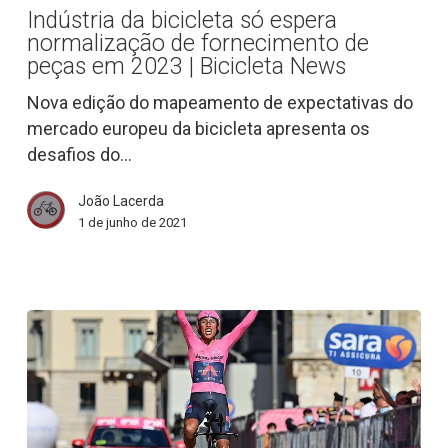
bicicleta
Indústria da bicicleta só espera
só
normalização de fornecimento de
espera
peças em 2023 | Bicicleta News
normalização
Nova edição do mapeamento de expectativas do
de
mercado europeu da bicicleta apresenta os
fornecimento
desafios do…
de
peças
João Lacerda
em
1 de junho de 2021
2023
|
Bicicleta
News