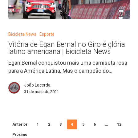
Vitória
de
Bicicleta News
Esporte
Egan
Vitória de Egan Bernal no Giro é glória
Bernal
latino americana | Bicicleta News
no
Giro
Egan Bernal conquistou mais uma camiseta rosa
é
para a América Latina. Mas o campeão do…
glória
João Lacerda
latino
31 de maio de 2021
americana
|
Bicicleta
News
Anterior
1
2
3
4
5
6
…
12
Próximo