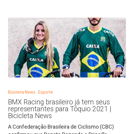
Bicicleta
News
BMX
Racing
Bicicleta News
Esporte
brasileiro
BMX Racing brasileiro já tem seus
já
representantes para Tóquio 2021 |
tem
Bicicleta News
seus
A Confederação Brasileira de Ciclismo (CBC)
representantes