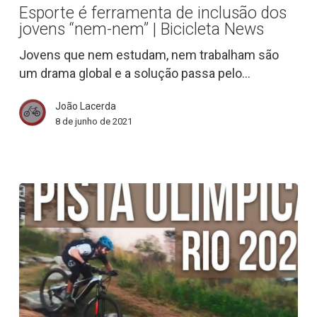
Esporte é ferramenta de inclusão dos
de
jovens “nem-nem” | Bicicleta News
inclusão
dos
Jovens que nem estudam, nem trabalham são
jovens
um drama global e a solução passa pelo…
“nem-
João Lacerda
nem”
8 de junho de 2021
|
Bicicleta
News