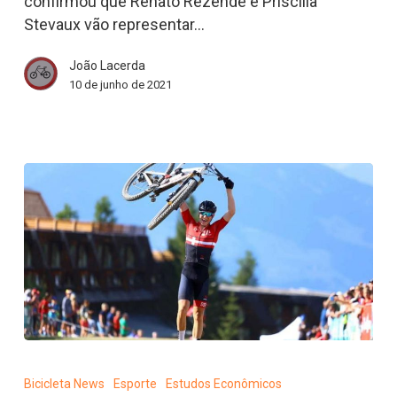
confirmou que Renato Rezende e Priscilla
para
Stevaux vão representar…
Tóquio
2021
João Lacerda
|
10 de junho de 2021
Bicicleta
News
Esporte
é
Bicicleta News
Esporte
Estudos Econômicos
ferramenta