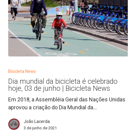
News
Dia
mundial
Bicicleta News
da
Dia mundial da bicicleta é celebrado
bicicleta
hoje, 03 de junho | Bicicleta News
é
celebrado
Em 2018, a Assembléia Geral das Nações Unidas
hoje,
aprovou a criação do Dia Mundial da…
03
João Lacerda
de
3 de junho de 2021
junho