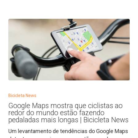
|
Bicicleta
News
Google
Maps
Bicicleta News
mostra
Google Maps mostra que ciclistas ao
que
redor do mundo estão fazendo
ciclistas
pedaladas mais longas | Bicicleta News
ao
Um levantamento de tendências do Google Maps
redor