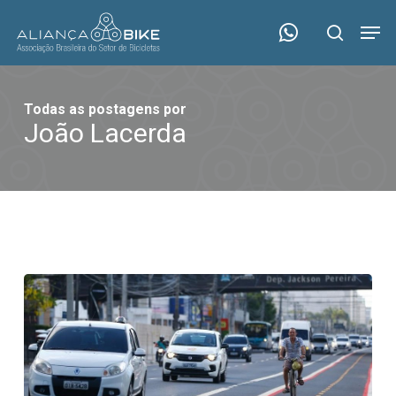
Skip
Menu
Men
to
search
main
content
Todas as postagens por
João Lacerda