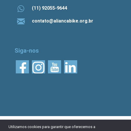
(11) 92055-9644
contato@aliancabike.org.br
Siga-nos
© 2026 Aliança Bike.
Esta obra está licenciada
Utilizamos cookies para garantir que oferecemos a