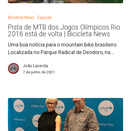
Pista
de
Bicicleta News
Esporte
MTB
Pista de MTB dos Jogos Olímpicos Rio
dos
2016 está de volta | Bicicleta News
Jogos
Olímpicos
Uma boa notícia para o mountain bike brasileiro.
Rio
Localizada no Parque Radical de Deodoro, na…
2016
João Lacerda
está
7 de junho de 2021
de
volta
|
Bicicleta
News