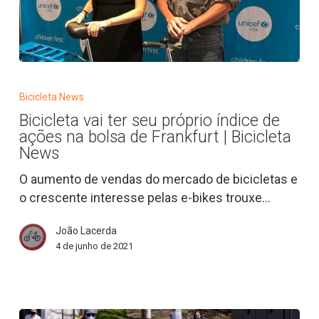
Bicicleta
vai
Bicicleta News
ter
Bicicleta vai ter seu próprio índice de
seu
ações na bolsa de Frankfurt | Bicicleta
próprio
News
índice
O aumento de vendas do mercado de bicicletas e
de
o crescente interesse pelas e-bikes trouxe…
ações
na
João Lacerda
bolsa
4 de junho de 2021
de
Frankfurt
|
Bicicleta