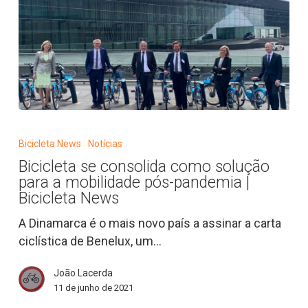
Bicicleta
se
Bicicleta News
Notícias
consolida
Bicicleta se consolida como solução
como
para a mobilidade pós-pandemia |
solução
Bicicleta News
para
A Dinamarca é o mais novo país a assinar a carta
a
ciclística de Benelux, um…
mobilidade
pós-
João Lacerda
pandemia
11 de junho de 2021
|