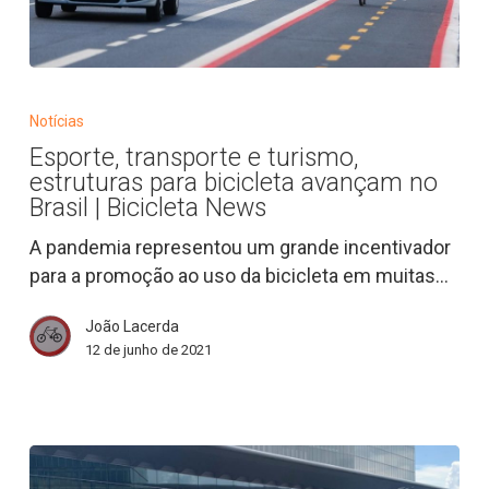
Esporte,
transporte
Notícias
e
Esporte, transporte e turismo,
turismo,
estruturas para bicicleta avançam no
estruturas
Brasil | Bicicleta News
para
A pandemia representou um grande incentivador
bicicleta
para a promoção ao uso da bicicleta em muitas…
avançam
no
João Lacerda
Brasil
12 de junho de 2021
|
Bicicleta
News