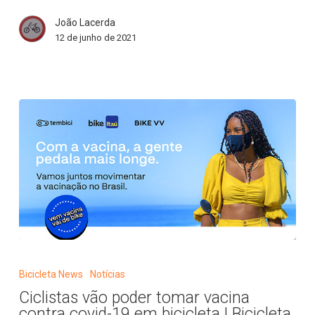
no
João Lacerda
Brasil
12 de junho de 2021
|
Bicicleta
News
Ciclistas
vão
Bicicleta News
Notícias
poder
Ciclistas vão poder tomar vacina
tomar
contra covid-19 em bicicleta | Bicicleta