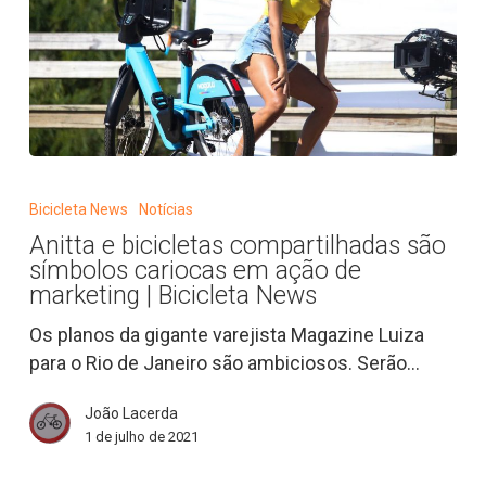
Anitta
e
Bicicleta News
Notícias
bicicletas
Anitta e bicicletas compartilhadas são
compartilhadas
símbolos cariocas em ação de
são
marketing | Bicicleta News
símbolos
Os planos da gigante varejista Magazine Luiza
cariocas
para o Rio de Janeiro são ambiciosos. Serão…
em
ação
João Lacerda
de
1 de julho de 2021
marketing
|