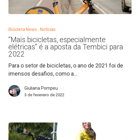
“Mais
bicicletas,
Bicicleta News
Notícias
especialmente
“Mais bicicletas, especialmente
elétricas”
elétricas” é a aposta da Tembici para
é
2022
a
Para o setor de bicicletas, o ano de 2021 foi de
aposta
imensos desafios, como a…
da
Tembici
Giuliana Pompeu
para
3 de fevereiro de 2022
2022