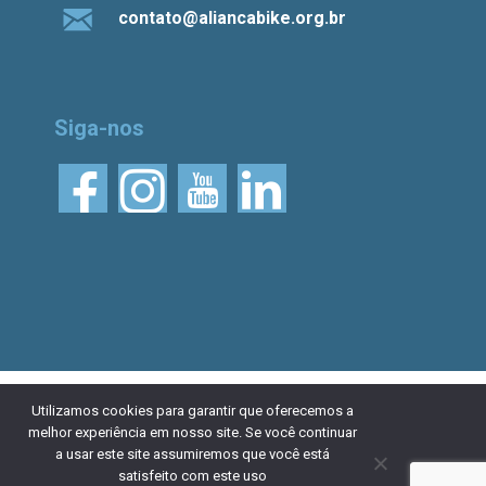
contato@aliancabike.org.br
Siga-nos
© 2026 Aliança Bike.
Esta obra está licenciada
Utilizamos cookies para garantir que oferecemos a
melhor experiência em nosso site. Se você continuar
com uma Licença Creative Commons Atribuição 4.0
a usar este site assumiremos que você está
Internacional. Desenvolvido por
NaçãoDesign
|
Política de
satisfeito com este uso
privacidade