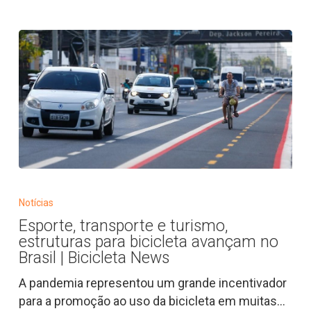
Bicicleta
News
Esporte,
transporte
Notícias
e
Esporte, transporte e turismo,
turismo,
estruturas para bicicleta avançam no
estruturas
Brasil | Bicicleta News
para
A pandemia representou um grande incentivador
bicicleta
para a promoção ao uso da bicicleta em muitas…
avançam