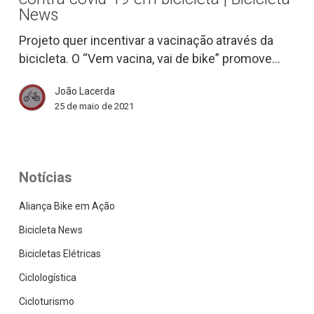
vacina
News
contra
Projeto quer incentivar a vacinação através da
covid-
bicicleta. O “Vem vacina, vai de bike” promove…
19
em
João Lacerda
bicicleta
25 de maio de 2021
|
Bicicleta
News
Notícias
Aliança Bike em Ação
Bicicleta News
Bicicletas Elétricas
Ciclologística
Cicloturismo