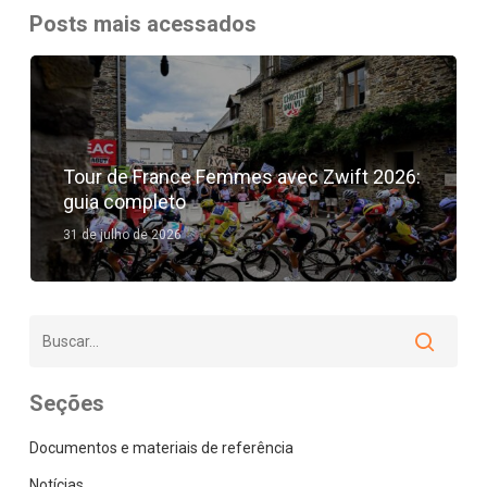
bicicleta
Posts mais acessados
Tour de France Femmes avec Zwift 2026:
guia completo
31 de julho de 2026
Seções
Documentos e materiais de referência
Notícias