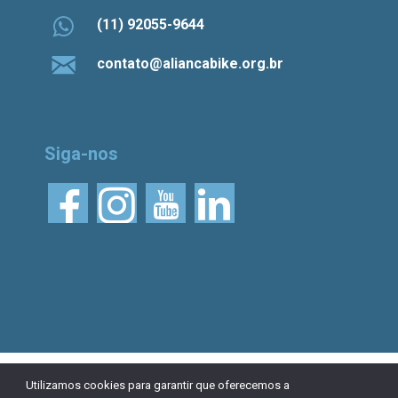
(11) 92055-9644
contato@aliancabike.org.br
Siga-nos
© 2026 Aliança Bike.
Esta obra está licenciada
Utilizamos cookies para garantir que oferecemos a