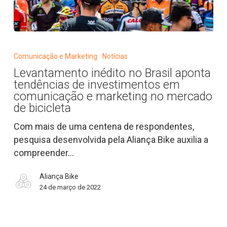
Levantamento
inédito
Comunicação e Marketing
Notícias
no
Levantamento inédito no Brasil aponta
Brasil
tendências de investimentos em
aponta
comunicação e marketing no mercado
tendências
de bicicleta
de
Com mais de uma centena de respondentes,
investimentos
pesquisa desenvolvida pela Aliança Bike auxilia a
em
compreender…
comunicação
e
Aliança Bike
marketing
24 de março de 2022
no
mercado
de