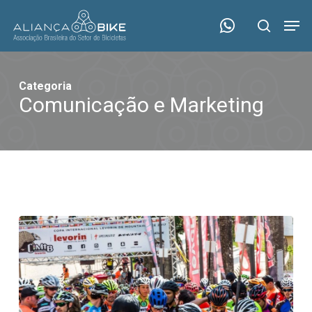
Skip
Menu
Men
to
search
main
content
Categoria
Comunicação e Marketing