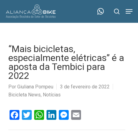
Skip
Menu
Men
to
search
main
content
“Mais bicicletas,
especialmente elétricas” é a
aposta da Tembici para
2022
Por
Giuliana Pompeu
3 de fevereiro de 2022
Bicicleta News
,
Notícias
Facebook
Twitter
WhatsApp
LinkedIn
Messenger
Email