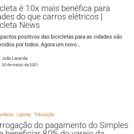
icleta é 10x mais benéfica para
ades do que carros elétricos |
icleta News
pactos positivos das bicicletas para as cidades são
cidos por todos. Agora um novo…
João Lacerda
30 de março de 2021
o
eta News
Lojistas
Tributação
rrogação do pagamento do Simples
e beneficiar 80% do varejo da