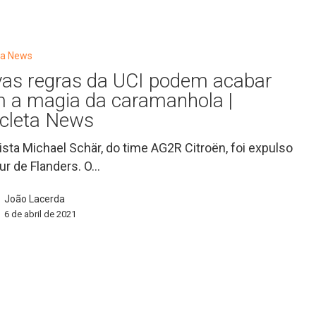
eta News
as regras da UCI podem acabar
 a magia da caramanhola |
icleta News
lista Michael Schär, do time AG2R Citroën, foi expulso
ur de Flanders. O…
João Lacerda
a
6 de abril de 2021