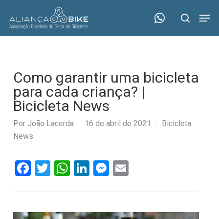
Skip
Menu
Men
to
search
main
content
Como garantir uma bicicleta
para cada criança? |
Bicicleta News
Por
João Lacerda
16 de abril de 2021
Bicicleta
News
Facebook
Twitter
WhatsApp
LinkedIn
Messenger
Email