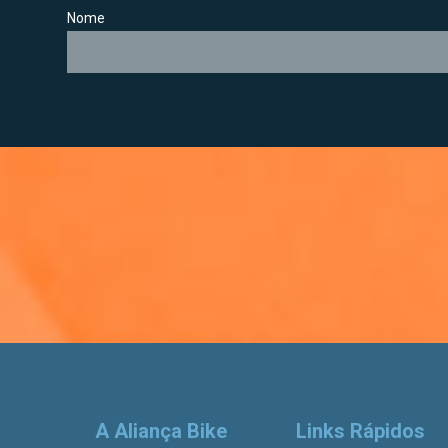
Nome
A Aliança Bike
Links Rápidos