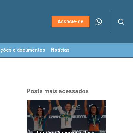
sea
Menu
Associe-se
ações e documentos
Notícias
Posts mais acessados
Henrique Avancini e Flávia