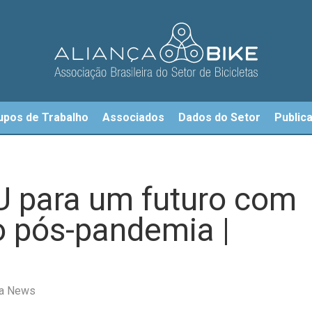
upos de Trabalho
Associados
Dados do Setor
Public
U para um futuro com
o pós-pandemia |
ta News