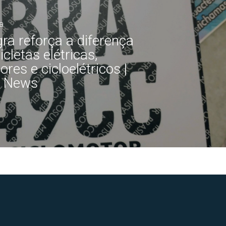
a
ra reforça a diferença
icletas elétricas,
ores e cicloelétricos |
a News