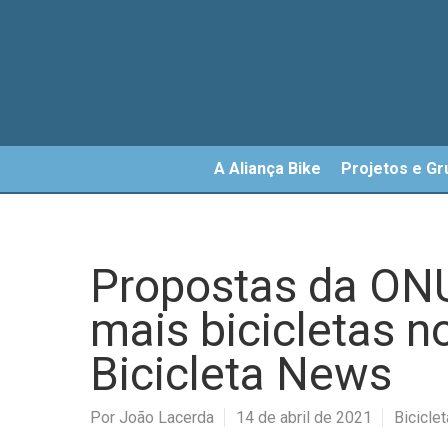
Skip
to
main
content
A Aliança Bike
Projetos e Gr
Propostas da ON
mais bicicletas n
Bicicleta News
Por
João Lacerda
14 de abril de 2021
Bicicle