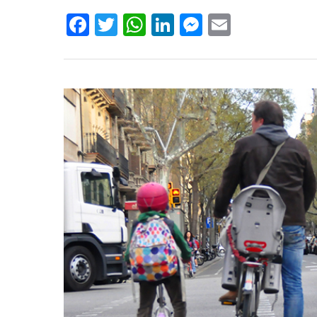
Facebook
Twitter
WhatsApp
LinkedIn
Messenger
Email
Hit enter to search or ESC to close