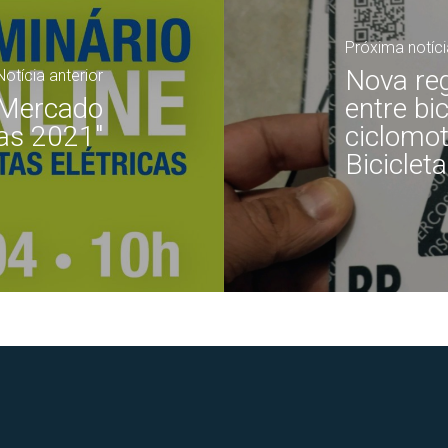
Próxima notíci
Nova reg
Notícia anterior
"Mercado
entre bic
cas 2021"
ciclomot
Biciclet