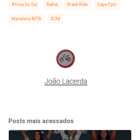
África Do Sul
Bahia
Brasil Ride
Cape Epic
Maratona MTB
XCM
João Lacerda
Posts mais acessados