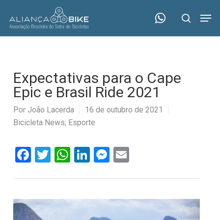
Skip
Menu
Men
to
search
main
content
Expectativas para o Cape
Epic e Brasil Ride 2021
Por
João Lacerda
16 de outubro de 2021
Bicicleta News
,
Esporte
Facebook
Twitter
WhatsApp
LinkedIn
Messenger
Email