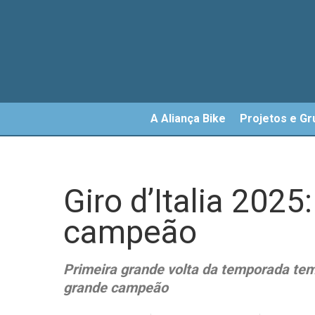
Skip
to
main
content
A Aliança Bike
Projetos e Gr
Giro d’Italia 202
campeão
Primeira grande volta da temporada tem 
grande campeão