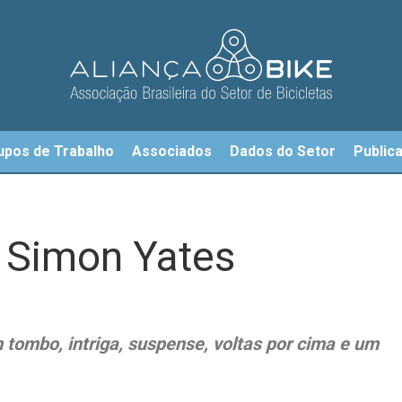
upos de Trabalho
Associados
Dados do Setor
Public
5: Simon Yates
tombo, intriga, suspense, voltas por cima e um