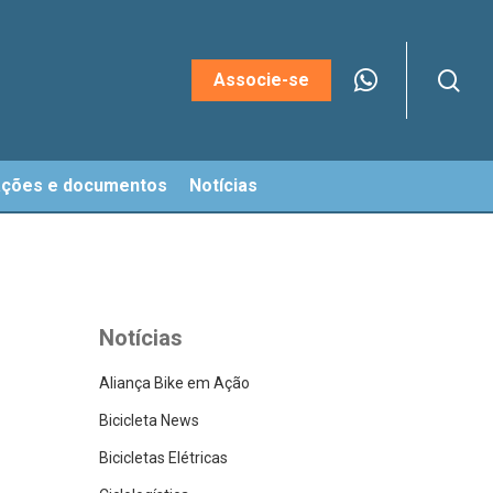
sea
Menu
Associe-se
ações e documentos
Notícias
Notícias
Aliança Bike em Ação
Bicicleta News
Bicicletas Elétricas