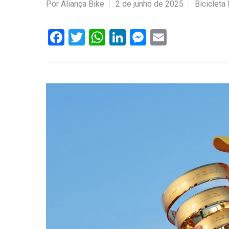
Por
Aliança Bike
2 de junho de 2025
Biciclet
Facebook
Twitter
WhatsApp
LinkedIn
Messenger
Email
Hit enter to search or ESC to close