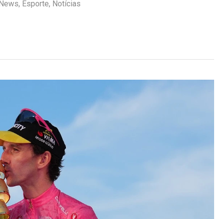
a News
,
Esporte
,
Notícias