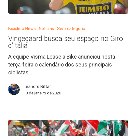
Vingegaard
busca
Bicicleta News
Notícias
Sem categoria
seu
Vingegaard busca seu espaço no Giro
espaço
d’Italia
no
Giro
A equipe Visma Lease a Bike anunciou nesta
d’Italia
terça-feira o calendário dos seus principais
ciclistas…
Leandro Bittar
13 de janeiro de 2026