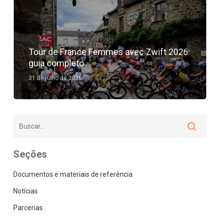
Bicicleta
News
Tour de France Femmes avec Zwift 2026:
guia completo
31 de julho de 2026
Seções
Documentos e materiais de referência
Notícias
Parcerias