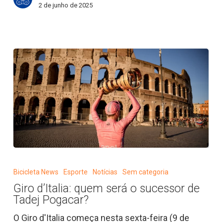
2 de junho de 2025
Giro
d’Italia:
Bicicleta News
Esporte
Notícias
Sem categoria
quem
Giro d’Italia: quem será o sucessor de
será
Tadej Pogacar?
o
sucessor
O Giro d'Italia começa nesta sexta-feira (9 de