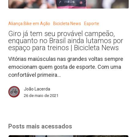
Giro
já
Aliança Bike em Ação
Bicicleta News
Esporte
tem
Giro já tem seu provável campeão,
seu
enquanto no Brasil ainda lutamos por
provável
espaço para treinos | Bicicleta News
campeão,
Vitórias maiúsculas nas grandes voltas sempre
enquanto
emocionam quem gosta de esporte. Com uma
no
confortável primeira…
Brasil
ainda
João Lacerda
lutamos
26 de maio de 2021
por
espaço
para
treinos
Posts mais acessados
|