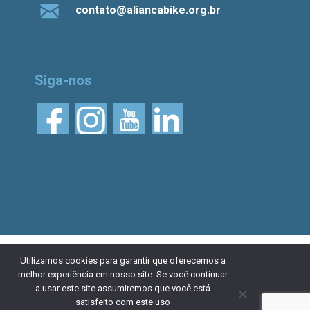
contato@aliancabike.org.br
Siga-nos
© 2026 Aliança Bike.
Esta obra está licenciada
Utilizamos cookies para garantir que oferecemos a
melhor experiência em nosso site. Se você continuar
com uma Licença Creative Commons Atribuição 4.0
a usar este site assumiremos que você está
Internacional. Desenvolvido por
NaçãoDesign
|
Política de
satisfeito com este uso
privacidade