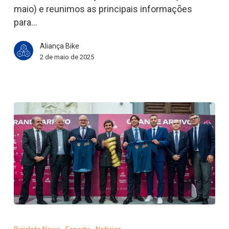
de
maio) e reunimos as principais informações
Tadej
para…
Pogacar?
Aliança Bike
2 de maio de 2025
Giro
d’Italia