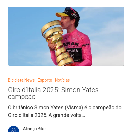
Giro
d’Italia
Bicicleta News
Esporte
Notícias
2025:
Giro d’Italia 2025: Simon Yates
Simon
campeão
Yates
campeão
O britânico Simon Yates (Visma) é o campeão do
Giro d’Italia 2025. A grande volta…
Aliança Bike