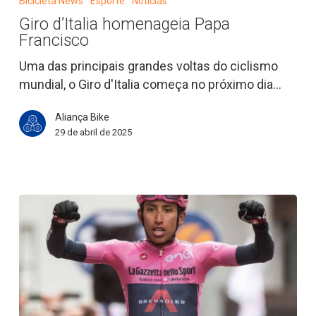
Bicicleta News
Esporte
Notícias
homenageia
Giro d’Italia homenageia Papa
Papa
Francisco
Francisco
Uma das principais grandes voltas do ciclismo
mundial, o Giro d'Italia começa no próximo dia…
Aliança Bike
29 de abril de 2025