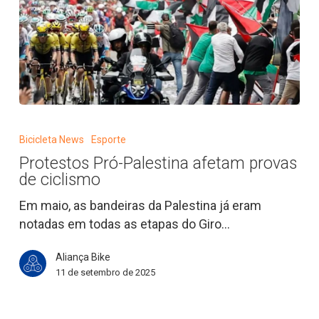
Protestos
Pró-
Bicicleta News
Esporte
Palestina
Protestos Pró-Palestina afetam provas
afetam
de ciclismo
provas
de
Em maio, as bandeiras da Palestina já eram
ciclismo
notadas em todas as etapas do Giro…
Aliança Bike
11 de setembro de 2025