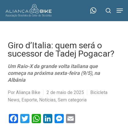
Skip
Menu
Men
to
search
main
content
Giro d’Italia: quem será o
sucessor de Tadej Pogacar?
Um Raio-X da grande volta italiana que
começa na próxima sexta-feira (9/5), na
Albânia
Por
Aliança Bike
2 de maio de 2025
Bicicleta
News
,
Esporte
,
Notícias
,
Sem categoria
Facebook
Twitter
WhatsApp
LinkedIn
Messenger
Email