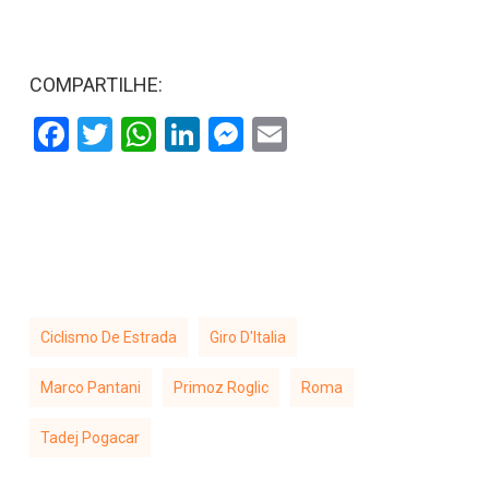
COMPARTILHE:
Facebook
Twitter
WhatsApp
LinkedIn
Messenger
Email
Ciclismo De Estrada
Giro D'Italia
Marco Pantani
Primoz Roglic
Roma
Tadej Pogacar