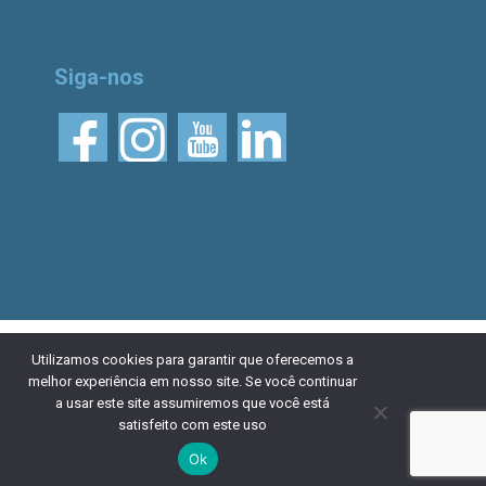
Siga-nos
© 2026 Aliança Bike.
Esta obra está licenciada
Utilizamos cookies para garantir que oferecemos a
melhor experiência em nosso site. Se você continuar
com uma Licença Creative Commons Atribuição 4.0
a usar este site assumiremos que você está
Internacional. Desenvolvido por
NaçãoDesign
|
Política de
satisfeito com este uso
privacidade
Ok