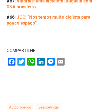
#67:
Vindrais: uma bicicleta uruguaia com
DNA brasileiro
#66:
JCC: “Nós temos muito ciclista para
pouco espaço”
COMPARTILHE:
Facebook
Twitter
WhatsApp
LinkedIn
Messenger
Email
Autopropelido
Bee Elétricas