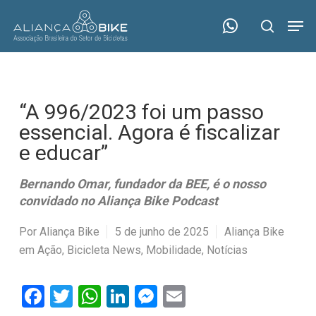
Skip
Menu
Men
to
search
main
content
“A 996/2023 foi um passo
essencial. Agora é fiscalizar
e educar”
Bernando Omar, fundador da BEE, é o nosso
convidado no Aliança Bike Podcast
Por
Aliança Bike
5 de junho de 2025
Aliança Bike
em Ação
,
Bicicleta News
,
Mobilidade
,
Notícias
Facebook
Twitter
WhatsApp
LinkedIn
Messenger
Email