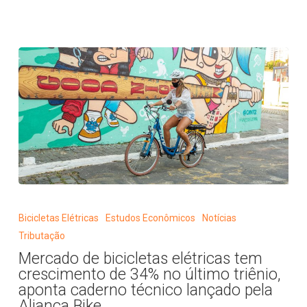
agosto
Mercado
de
Bicicletas Elétricas
Estudos Econômicos
Notícias
bicicletas
Tributação
elétricas
Mercado de bicicletas elétricas tem
tem
crescimento de 34% no último triênio,
crescimento
aponta caderno técnico lançado pela
de
Aliança Bike