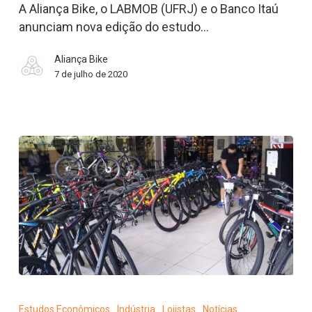
A Aliança Bike, o LABMOB (UFRJ) e o Banco Itaú
do
anunciam nova edição do estudo…
estudo
“Economia
Aliança Bike
da
7 de julho de 2020
Bicicleta
no
Brasil”
Após
queda
Estudos Econômicos
Indústria
Lojistas
Notícias