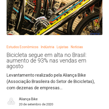
Bicicleta
segue
Estudos Econômicos
Indústria
Lojistas
Notícias
em
Bicicleta segue em alta no Brasil:
alta
aumento de 93% nas vendas em
no
agosto
Brasil:
Levantamento realizado pela Aliança Bike
aumento
(Associação Brasileira do Setor de Bicicletas),
de
com dezenas de empresas…
93%
nas
Aliança Bike
vendas
20 de setembro de 2020
em