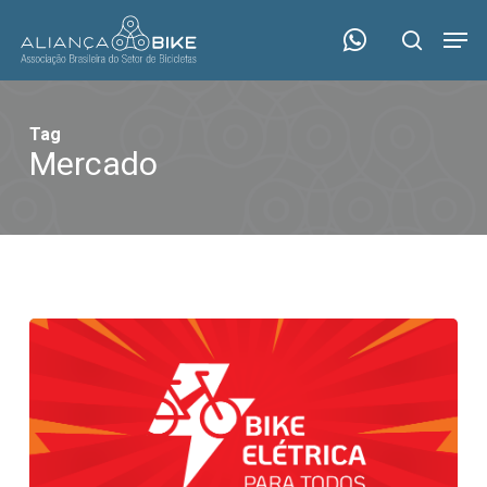
Skip
Menu
Men
to
search
main
content
Tag
Mercado