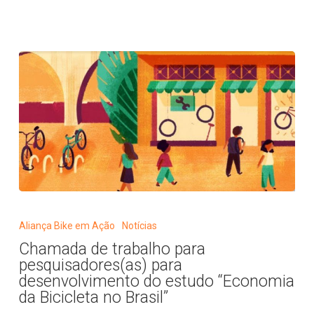
de
bicicletas
Chamada
de
Aliança Bike em Ação
Notícias
trabalho
Chamada de trabalho para
para
pesquisadores(as) para
pesquisadores(as)
desenvolvimento do estudo “Economia
para
da Bicicleta no Brasil”
desenvolvimento