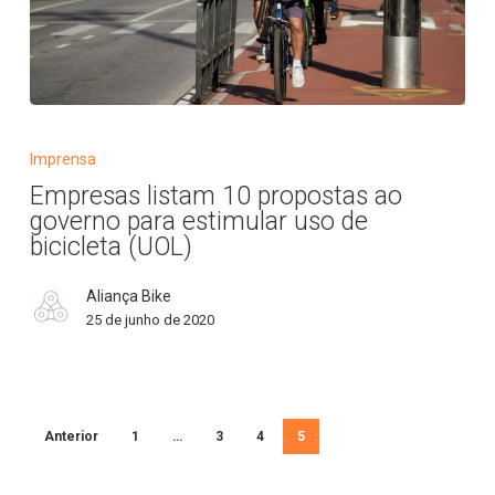
ao
mesmo
período
de
Empresas
2019
listam
Imprensa
10
Empresas listam 10 propostas ao
propostas
governo para estimular uso de
ao
bicicleta (UOL)
governo
para
Aliança Bike
estimular
25 de junho de 2020
uso
de
bicicleta
(UOL)
Anterior
1
…
3
4
5