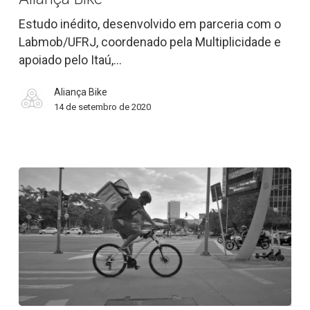
34%
Estudo inédito, desenvolvido em parceria com o
no
Labmob/UFRJ, coordenado pela Multiplicidade e
último
apoiado pelo Itaú,…
triênio,
aponta
Aliança Bike
caderno
14 de setembro de 2020
técnico
lançado
pela
Aliança
Bike