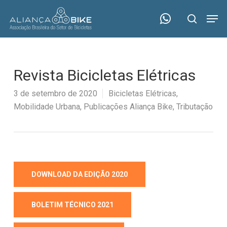
Skip
Menu
Men
to
search
main
content
Revista Bicicletas Elétricas
3 de setembro de 2020
Bicicletas Elétricas
,
Mobilidade Urbana
,
Publicações Aliança Bike
,
Tributação
DOWNLOAD DA EDIÇÃO 2020
BOLETIM TÉCNICO 2021