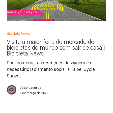
Visite
a
Bicicleta News
maior
Visite a maior feira do mercado de
feira
bicicletas do mundo sem sair de casa |
do
Bicicleta News
mercado
Para contornar as restrições de viagem e o
de
necessário isolamento social, a Taipei Cycle
bicicletas
Show…
do
mundo
João Lacerda
sem
5 de março de 2021
sair
de
casa