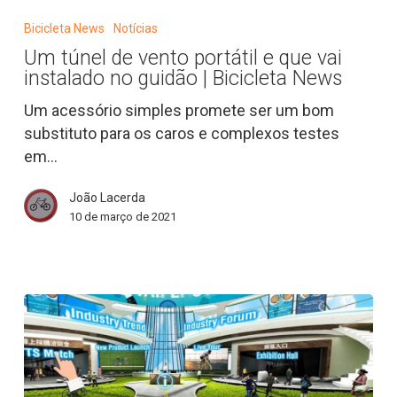
túnel
Bicicleta News
Notícias
de
Um túnel de vento portátil e que vai
vento
instalado no guidão | Bicicleta News
portátil
e
Um acessório simples promete ser um bom
que
substituto para os caros e complexos testes
vai
em…
instalado
João Lacerda
no
10 de março de 2021
guidão
|
Bicicleta
News