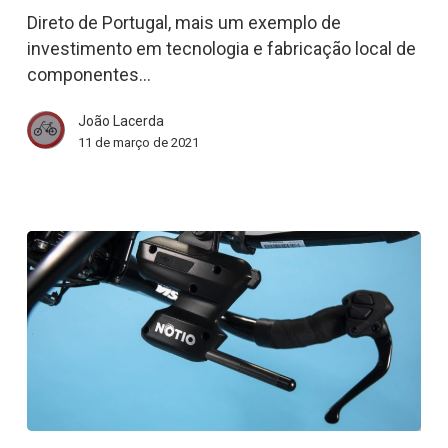
Direto de Portugal, mais um exemplo de
atender
investimento em tecnologia e fabricação local de
a
componentes…
demanda
|
João Lacerda
Bicicleta
11 de março de 2021
News
Um