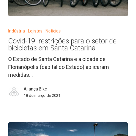
Covid-
19:
Indústria
Lojistas
Notícias
restrições
Covid-19: restrições para o setor de
para
bicicletas em Santa Catarina
o
setor
O Estado de Santa Catarina e a cidade de
de
Florianópolis (capital do Estado) aplicaram
bicicletas
medidas…
em
Aliança Bike
Santa
18 de março de 2021
Catarina