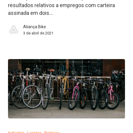
lojas
resultados relativos a empregos com carteira
de
assinada em dois…
bicicletas,
Aliança Bike
2020-
3 de abril de 2021
2021
Covid-
19: