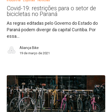
Indústria
Lojistas
Notícias
restrições
Covid-19: restrições para o setor de
para
bicicletas no Paraná
o
setor
As regras editadas pelo Governo do Estado do
de
Paraná podem divergir da capital Curitiba. Por
bicicletas
essa…
no
Aliança Bike
Paraná
19 de março de 2021