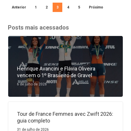
|
Anterior
1
2
3
4
5
Próximo
Bicicleta
News
Posts mais acessados
Henrique Avancini e Flávia Oliveira
vencem o 1º Brasileiro de Gravel
6 de julho de 2026
Tour de France Femmes avec Zwift 2026:
guia completo
31 de julho de 2026