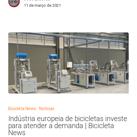
favor
11 de março de 2021
|
Bicicleta
News
Indústria
europeia
Bicicleta News
Notícias
de
Indústria europeia de bicicletas investe
bicicletas
para atender a demanda | Bicicleta
investe
News
para