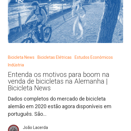
Entenda
os
Bicicleta News
Bicicletas Elétricas
Estudos Econômicos
motivos
Indústria
para
Entenda os motivos para boom na
boom
venda de bicicletas na Alemanha |
na
Bicicleta News
venda
Dados completos do mercado de bicicleta
de
alemão em 2020 estão agora disponíveis em
bicicletas
português. São…
na
Alemanha
João Lacerda
|