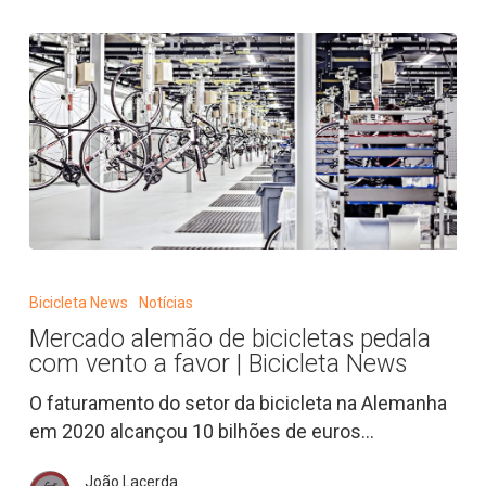
Janeiro
Mercado
alemão
Bicicleta News
Notícias
de
Mercado alemão de bicicletas pedala
bicicletas
com vento a favor | Bicicleta News
pedala
com
O faturamento do setor da bicicleta na Alemanha
vento
em 2020 alcançou 10 bilhões de euros…
a
João Lacerda