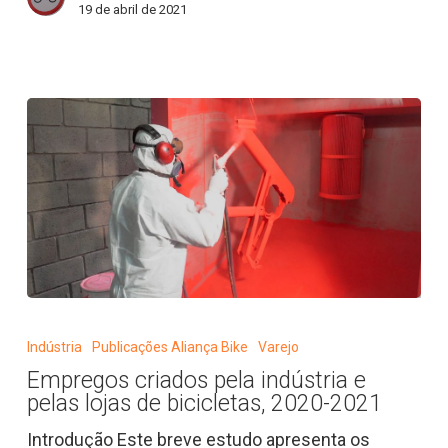
19 de abril de 2021
Bicicleta
News
Empregos
criados
Indústria
Publicações Aliança Bike
Varejo
pela
Empregos criados pela indústria e
indústria
pelas lojas de bicicletas, 2020-2021
e
pelas
Introdução Este breve estudo apresenta os