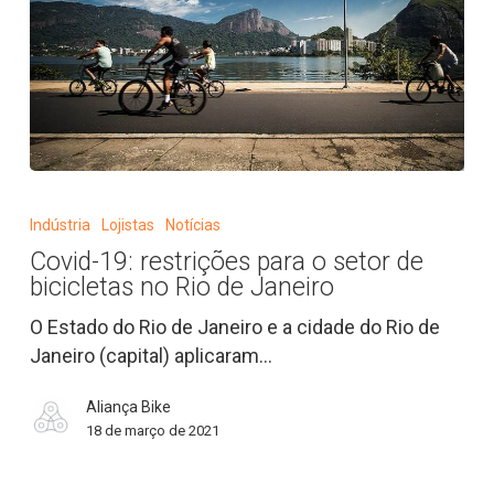
Covid-
19:
Indústria
Lojistas
Notícias
restrições
Covid-19: restrições para o setor de
para
bicicletas no Rio de Janeiro
o
setor
O Estado do Rio de Janeiro e a cidade do Rio de
de
Janeiro (capital) aplicaram…
bicicletas
Aliança Bike
no
18 de março de 2021
Rio
de