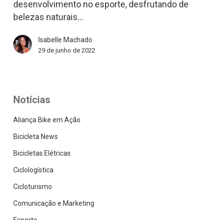
desenvolvimento no esporte, desfrutando de
bike
belezas naturais…
desde
o
Isabelle Machado
entusiasta
29 de junho de 2022
até
o
atleta
profissional
Notícias
Aliança Bike em Ação
Bicicleta News
Bicicletas Elétricas
Ciclologística
Cicloturismo
Comunicação e Marketing