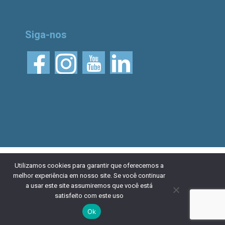
Siga-nos
© 2026 Aliança Bike.
Esta obra está licenciada
Utilizamos cookies para garantir que oferecemos a
melhor experiência em nosso site. Se você continuar
com uma Licença Creative Commons Atribuição 4.0
a usar este site assumiremos que você está
Internacional. Desenvolvido por
NaçãoDesign
|
Política de
satisfeito com este uso
privacidade
Ok