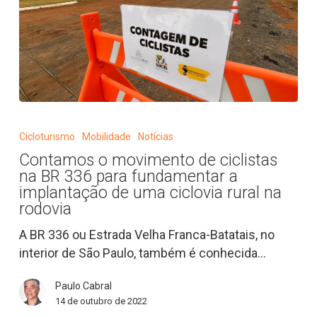
de
MTB
Contamos
o
Cicloturismo
Mobilidade
Notícias
movimento
Contamos o movimento de ciclistas
de
na BR 336 para fundamentar a
ciclistas
implantação de uma ciclovia rural na
na
rodovia
BR
A BR 336 ou Estrada Velha Franca-Batatais, no
336
interior de São Paulo, também é conhecida…
para
fundamentar
Paulo Cabral
a
14 de outubro de 2022
implantação