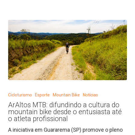
de
uma
ciclovia
rural
na
rodovia
ArAltos
MTB:
Cicloturismo
Esporte
Mountain Bike
Notícias
difundindo
ArAltos MTB: difundindo a cultura do
a
mountain bike desde o entusiasta até
cultura
o atleta profissional
do
A iniciativa em Guararema (SP) promove o pleno
mountain