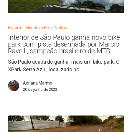
Interior
de
Esporte
Mountain Bike
Notícias
São
Interior de São Paulo ganha novo bike
Paulo
park com pista desenhada por Marcio
ganha
Ravelli, campeão brasileiro de MTB
novo
São Paulo acaba de ganhar mais um bike park. O
bike
XPark Serra Azul, localizado no…
park
com
Adriana Marmo
pista
20 de junho de 2023
desenhada
por
Marcio
Ravelli,
campeão
brasileiro