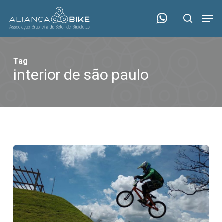
Skip
Menu
Men
to
search
main
content
Tag
interior de são paulo